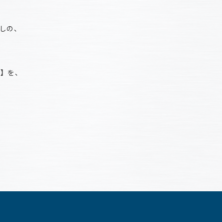
しの、
ジ】を、