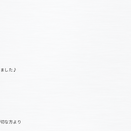
、
りました♪
大切な方より