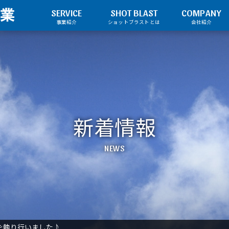
SERVICE
SHOT BLAST
COMPANY
事業紹介
ショットブラストとは
会社紹介
請負業務
ご挨拶
メンテナンス業務
会社概要
自社設備
会社沿革
アクセスマップ
新着情報
NEWS
式を執り行いました♪